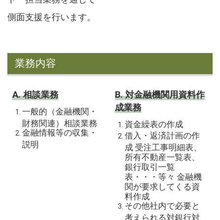
側面支援を行います。
業務内容
A. 相談業務
B. 対金融機関用資料作
成業務
一般的（金融機関・
財務関連）相談業務
資金繰表の作成
金融情報等の収集・
借入・返済計画の作
説明
成 受注工事明細表、
所有不動産一覧表、
銀行取引一覧
表・・・等々 金融機
関が要求してくる資
料作成
その他社内で必要と
考えられる対銀行対