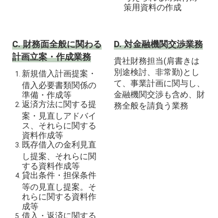
策用資料の作成
C. 財務面全般に関わる
D. 対金融機関交渉業務
計画立案・作成業務
貴社財務担当(肩書きは
別途検討、非常勤)とし
新規借入計画提案・
て、事業計画に関与し、
借入必要書類関係の
金融機関交渉も含め、財
準備・作成等
返済方法に関する提
務全般を請負う業務
案・見直しアドバイ
ス、それらに関する
資料作成等
既存借入の金利見直
し提案、それらに関
する資料作成等
貸出条件・担保条件
等の見直し提案。そ
れらに関する資料作
成等
借入・返済に関する